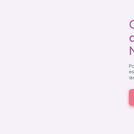
Po
es
qu