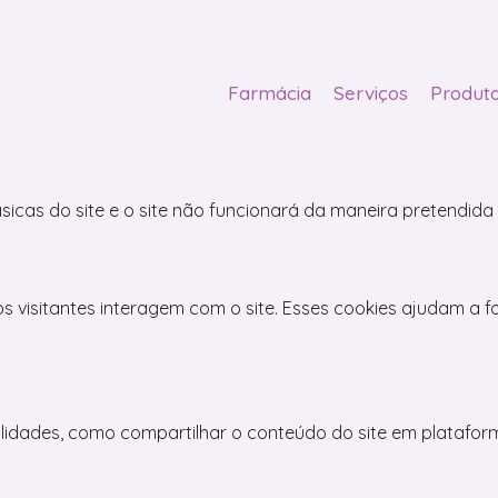
okies para este website.
íticos e funcionais, para lhe oferecer uma boa experiência d
Farmácia
Serviços
Produt
sicas do site e o site não funcionará da maneira pretendida
s visitantes interagem com o site. Esses cookies ajudam a 
alidades, como compartilhar o conteúdo do site em plataform